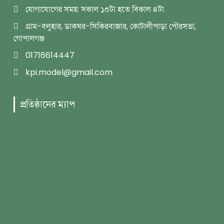
যোগাযোগের সময়: সকাল ১০টা হতে বিকাল ৪টা
গ্রাম-বলুহার, ডাকঘর-সিকিরবাজার, কোটালীপাড়া পৌরসভা,
গোপালগঞ্জ
01716614447
kpi.model@gmail.com
প্রতিষ্ঠানের ম্যাপ